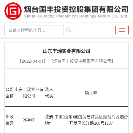
Toggl
navig
山东丰瑞实业有限公司
【2022-04-01】
【烟台国丰投资控股集团有限公司】
公司
山东丰瑞实业有
法人
杨士峰
全称
限公司
代表
邮政
注册
中国(山东)自由贸易试验区烟台片区烟台
264000
编码
地址
开发区长江路200号1207