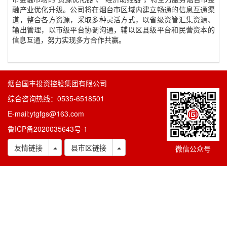
融产业优化升级。公司将在烟台市区域内建立畅通的信息互通渠
道，整合各方资源，采取多种灵活方式，以省级资管汇集资源、
输出管理，以市级平台协调沟通，辅以区县级平台和民营资本的
信息互通，努力实现多方合作共赢。
烟台国丰投资控股集团有限公司
综合咨询热线：0535-6518501
E-mail:ytgfgs@163.com
鲁ICP备2020035643号-1
Toggle Dropdown
Toggle Dropdown
友情链接
县市区链接
微信公众号