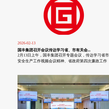
2026-02-13
国丰集团召开会议传达学习省、市有关会...
2月13日上午，国丰集团召开专题会议，传达学习省市
安全生产工作视频会议精神、省政府第四次廉政工作
会议精神、市属企业重点工作汇报会议暨2025年度党
委书记全面从严治党述责述廉会议精神、市纪委十四
届五次全会精神，研究贯彻落实措施。集团班子成
员，...