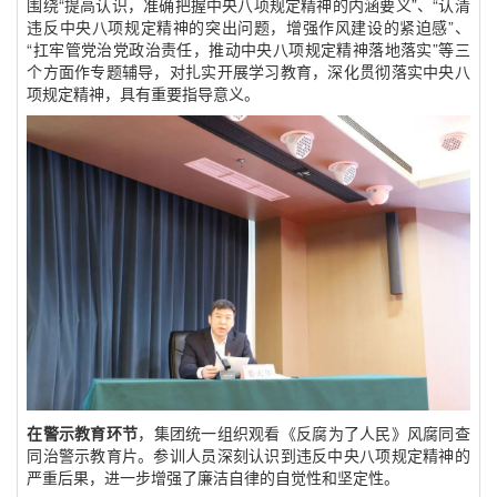
围绕“提高认识，准确把握中央八项规定精神的内涵要义”、“认清
违反中央八项规定精神的突出问题，增强作风建设的紧迫感”、
“扛牢管党治党政治责任，推动中央八项规定精神落地落实”等三
个方面作专题辅导，对扎实开展学习教育，深化贯彻落实中央八
项规定精神，具有重要指导意义。
在警示教育环节
，集团统一组织观看《反腐为了人民》风腐同查
同治警示教育片。参训人员深刻认识到违反中央八项规定精神的
严重后果，进一步增强了廉洁自律的自觉性和坚定性。