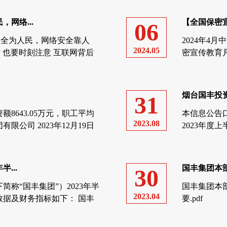
网络...
【全国保密宣
06
安全为人民，网络安全靠人
2024年4
2024.05
 也要时刻注意 互联网背后
密宣传教育
网络谣言、恶意...
秘密关系国
义务，让我们
烟台国丰投资
31
8643.05万元，职工平均
本信息公告
2023.08
限公司 2023年12月19日
2023年度
本：0亿元； 3
...
国丰集团本部
30
称“国丰集团”）2023年半
国丰集团本部
2023.04
据及财务指标如下： 国丰
要.pdf
27.31亿元，同比增长...