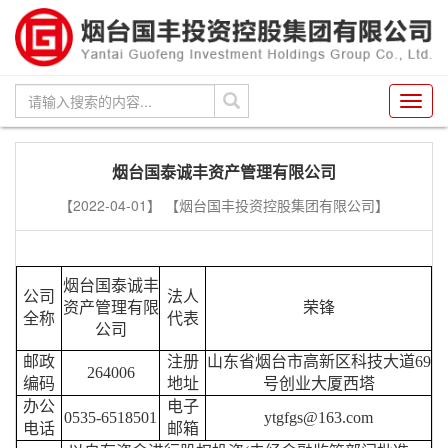
Toggl
navig
烟台国泰诚丰资产管理有限公司
【2022-04-01】
【烟台国丰投资控股集团有限公司】
烟台国泰诚丰
公司
法人
资产管理有限
荣锋
全称
代表
公司
邮政
注册
山东省烟台市高新区科技大道69
264006
编码
地址
号创业大厦西塔
办公
电子
0535-6518501
ytgfgs@163.com
电话
邮箱