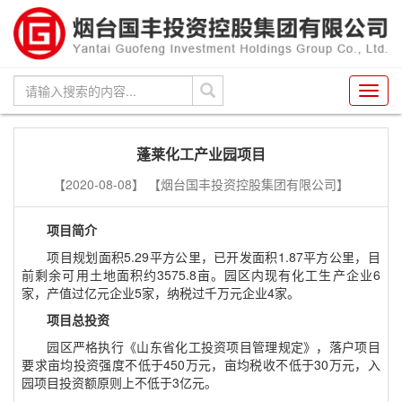
Toggl
navig
蓬莱化工产业园项目
【2020-08-08】
【烟台国丰投资控股集团有限公司】
项目简介
项目规划面积
5.29
平方公里，已开发面积
1.87
平方公里，目
前剩余可用土地面积约
3575.8
亩。园区内现有化工生产企业
6
家，产值过亿元企业
5
家，纳税过千万元企业
4
家。
项目总投资
园区严格执行《山东省化工投资项目管理规定》，落户项目
要求亩均投资强度不低于
450
万元，亩均税收不低于
30
万元，入
园项目投资额原则上不低于
3
亿元。