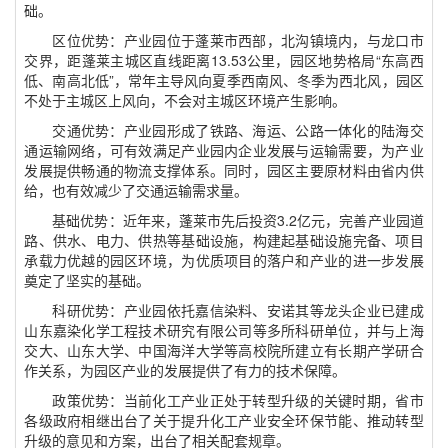
础。
区位优势：产业园位于蓬莱市西部，北沟镇境内，与龙口市
交界，距蓬莱主城区直线距离
13.53
公里，园区地势格局“东高西
低、南高北低”，常年主导风向夏季西南风、冬季为西北风，园区
不处于主城区上风向，不会对主城区环境产生影响。
交通优势：产业园形成了铁路、海运、公路一体化的陆海交
通运输网络，可有效满足产业园内企业发展与运输需要，为产业
发展提供畅通的物流支撑体系。同时，园区主要原材料由省内供
给，也有效减少了交通运输需求量。
基础优势：近年来，蓬莱市先后投资
3.2
亿元，完善产业园道
路、供水、电力、供热等基础设施，构建起基础设施完备、项目
承载力优越的园区环境，为优质项目的落户和产业的进一步发展
奠定了坚实的基础。
科研优势：产业园依托嘉信染料、安诺其等龙头企业已建成
山东嘉染化学工程技术研究有限公司等多所科研单位，并与上海
交大、山东大学、中国海洋大学等高校院所建立有长期产学研合
作关系，为园区产业的发展提供了有力的技术保障。
政策优势：当前化工产业正处于转型升级的关键时期，省市
各级政府相继出台了关于提升化工产业安全环保节能、推动转型
升级的意见和方案，出台了相关配套规章。