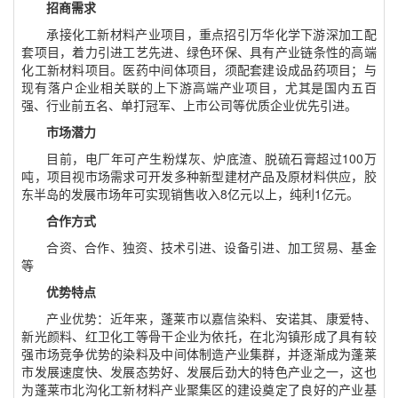
招商需求
承接化工新材料产业项目，重点招引万华化学下游深加工配
套项目，着力引进工艺先进、绿色环保、具有产业链条性的高端
化工新材料项目。医药中间体项目，须配套建设成品药项目；与
现有落户企业相关联的上下游高端产业项目，尤其是国内五百
强、行业前五名、单打冠军、上市公司等优质企业优先引进。
市场潜力
目前，电厂年可产生粉煤灰、炉底渣、脱硫石膏超过
100
万
吨，项目视市场需求可开发多种新型建材产品及原材料供应，胶
东半岛的发展市场年可实现销售收入
8
亿元以上，纯利
1
亿元。
合作方式
合资、合作、独资、技术引进、设备引进、加工贸易、基金
等
优势特点
产业优势：近年来，蓬莱市以嘉信染料、安诺其、康爱特、
新光颜料、红卫化工等骨干企业为依托，在北沟镇形成了具有较
强市场竞争优势的染料及中间体制造产业集群，并逐渐成为蓬莱
市发展速度快、发展态势好、发展后劲大的特色产业之一，这也
为蓬莱市北沟化工新材料产业聚集区的建设奠定了良好的产业基