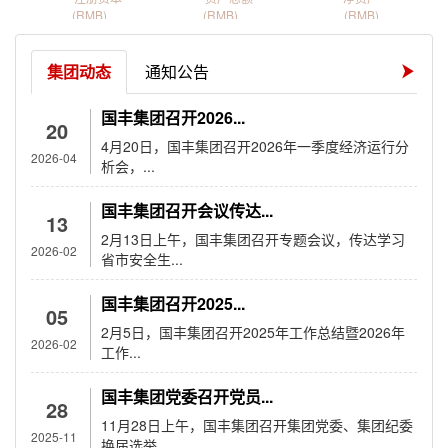
(RMB)
(RMB)
(RMB)
集团动态
通知公告
国丰集团召开2026...
20
4月20日，国丰集团召开2026年一季度经济运行分
2026-04
析会，...
国丰集团召开会议传达...
13
2月13日上午，国丰集团召开专题会议，传达学习
2026-02
省市安全生...
国丰集团召开2025...
05
2月5日，国丰集团召开2025年工作总结暨2026年
2026-02
工作...
国丰集团党委召开党员...
28
11月28日上午，国丰集团召开集团党委、集团纪委
2025-11
换届选举...