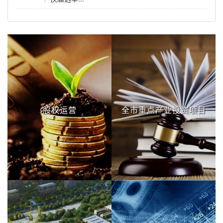
股权运营
全市重点产业投资项目